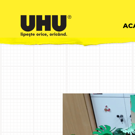
Skip
AC
to
cont