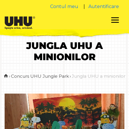
Contul meu
|
Autentificare
JUNGLA UHU A
MINIONILOR
›
Concurs UHU Jungle Park
›
Jungla UHU a minionilor