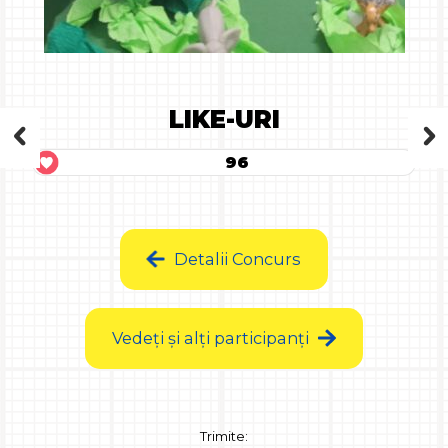
LIKE-URI
96
Detalii Concurs
Vedeți și alți participanți
Trimite: