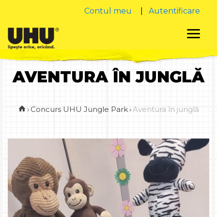
Contul meu
|
Autentificare
AVENTURA ÎN JUNGLĂ
›
Concurs UHU Jungle Park
›
Aventura în junglă