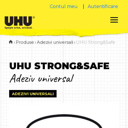
Contul meu
|
Autentificare
›
Produse
›
Adezivi universali
›
UHU Strong&Safe
UHU STRONG&SAFE
Adeziv universal
ADEZIVI UNIVERSALI