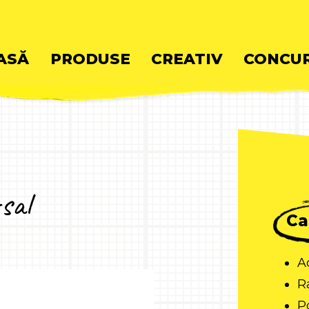
ASĂ
PRODUSE
CREATIV
CONCUR
ent
sal
Ca
A
R
P