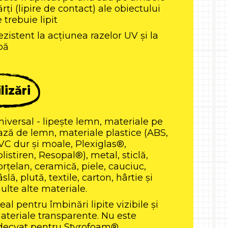
rți (lipire de contact) ale obiectului
 trebuie lipit
ezistent la acțiunea razelor UV și la
pă
lizări
niversal - lipește lemn, materiale pe
ază de lemn, materiale plastice (ABS,
VC dur și moale, Plexiglas®,
listiren, Resopal®), metal, sticlă,
orțelan, ceramică, piele, cauciuc,
slă, plută, textile, carton, hârtie și
ulte alte materiale.
eal pentru îmbinări lipite vizibile și
ateriale transparente. Nu este
decvat pentru Styrofoam®,