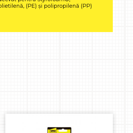
lietilenă, (PE) și polipropilenă (PP)