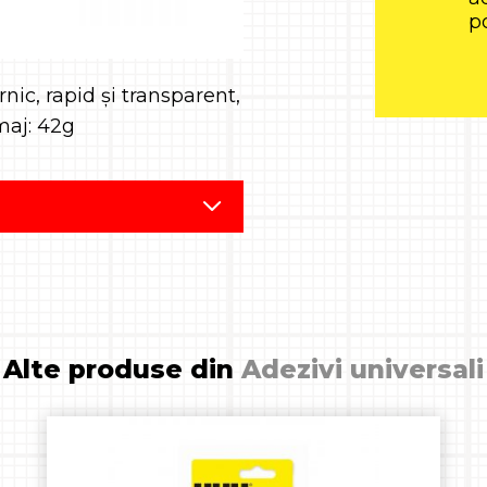
po
ic, rapid și transparent,
maj: 42g
Alte produse din
Adezivi universali