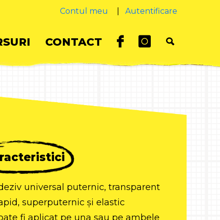
Contul meu
|
Autentificare
SURI
CONTACT
racteristici
deziv universal puternic, transparent
apid, superputernic și elastic
oate fi aplicat pe una sau pe ambele