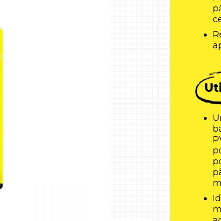
pă
ce
R
a
Uti
U
b
P
po
p
pâ
m
Id
m
a