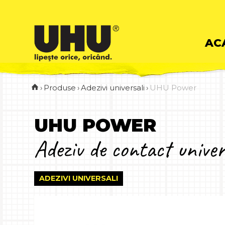
Skip
AC
to
›
Produse
›
Adezivi universali
›
UHU Power
cont
UHU POWER
Adeziv de contact univer
ADEZIVI UNIVERSALI