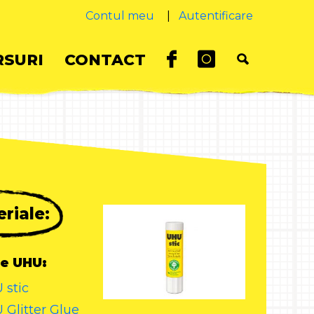
Contul meu
|
Autentificare
SURI
CONTACT
riale:
e UHU:
 stic
 Glitter Glue