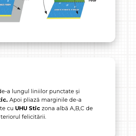
de-a lungul liniilor punctate și
tic.
Apoi pliază marginile de-a
ște cu
UHU Stic
zona albă A,B,C de
riorul felicitării.