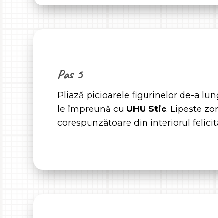
Pas 5
Pliază picioarele figurinelor de-a lung
le împreună cu
UHU Stic
. Lipește zo
corespunzătoare din interiorul felicită