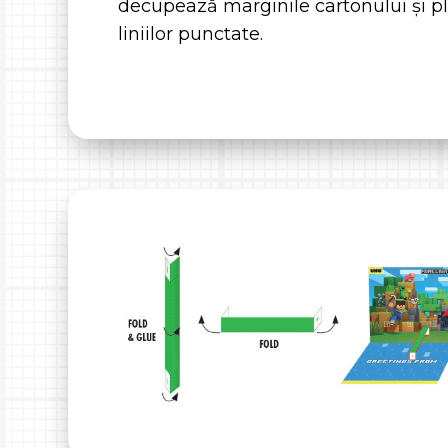
decupează marginile cartonului și pli
liniilor punctate.