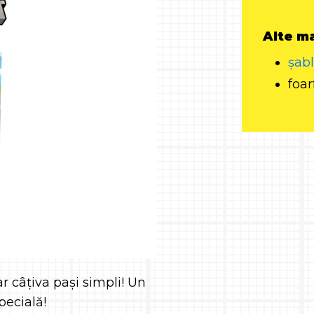
Alte ma
șab
foar
 câțiva pași simpli! Un
pecială!