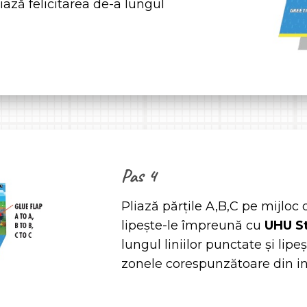
ază felicitarea de-a lungul
Pas 4
Pliază părțile A,B,C pe mijloc 
lipește-le împreună cu
UHU S
lungul liniilor punctate și lipe
zonele corespunzătoare din inte