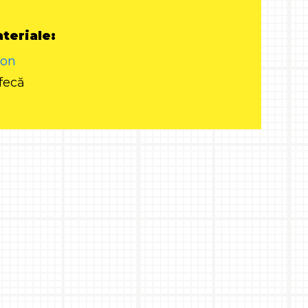
teriale:
lon
fecă