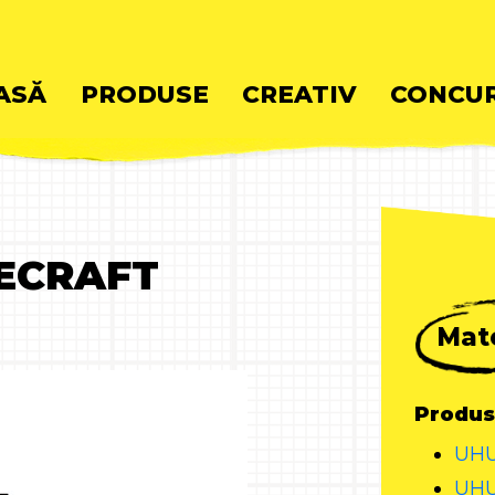
ASĂ
PRODUSE
CREATIV
CONCUR
ent
NECRAFT
Mate
Produs
UHU
UHU