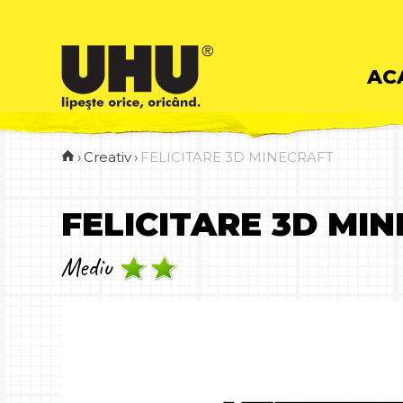
Skip
AC
to
›
Creativ
›
FELICITARE 3D MINECRAFT
cont
FELICITARE 3D MI
Mediu