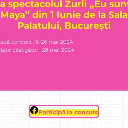
la spectacolul Zurli „Eu sun
Maya” din 1 Iunie de la Sala
Palatului, București
oadă concurs: 16-26 mai 2024
țare câștigători: 28 mai 2024
Participă la concurs