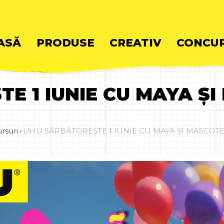
ASĂ
PRODUSE
CREATIV
CONCUR
E 1 IUNIE CU MAYA ȘI
ent
rsuri
›
UHU SĂRBĂTOREȘTE 1 IUNIE CU MAYA ȘI MASCOTE