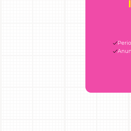
Peri
Anun