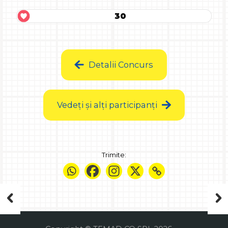
30
Detalii Concurs
Vedeți și alți participanți
Trimite: