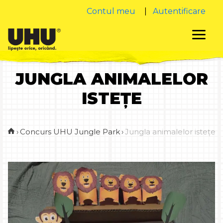
Contul meu
|
Autentificare
JUNGLA ANIMALELOR
ISTEȚE
›
Concurs UHU Jungle Park
›
Jungla animalelor istețe