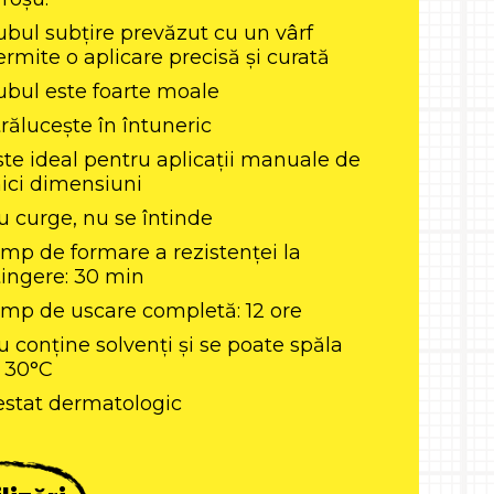
ubul subțire prevăzut cu un vârf
ermite o aplicare precisă și curată
ubul este foarte moale
trălucește în întuneric
ste ideal pentru aplicații manuale de
ici dimensiuni
u curge, nu se întinde
imp de formare a rezistenței la
tingere: 30 min
imp de uscare completă: 12 ore
u conține solvenți și se poate spăla
a 30°C
estat dermatologic