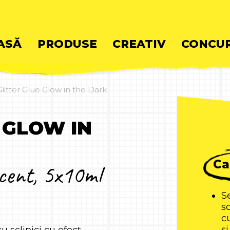
ASĂ
PRODUSE
CREATIV
CONCUR
itter Glue Glow in the Dark
ent
 GLOW IN
Ca
escent, 5x10ml
Se
s
c
și