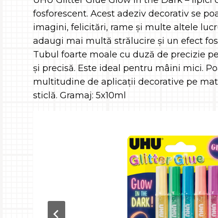
UHU Glitter Glue Glow in the Dark – lipici c
fosforescent. Acest adeziv decorativ se poa
imagini, felicitări, rame și multe altele lucr
adaugi mai multă strălucire și un efect fos
Tubul foarte moale cu duză de precizie pe
și precisă. Este ideal pentru mâini mici. Poat
multitudine de aplicații decorative pe mate
sticlă. Gramaj: 5x10ml