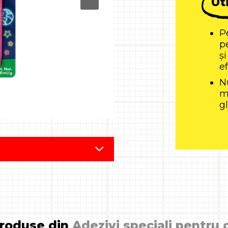
Uti
Pe
p
ș
ef
N
m
g
produse din
Adezivi speciali pentru 