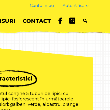
Contul meu
|
Autentificare
SURI
CONTACT
racteristici
tul conține 5 tuburi de lipici cu
clipici fosforescent în următoarele
ulori: galben, verde, albastru, orange
 roșu.