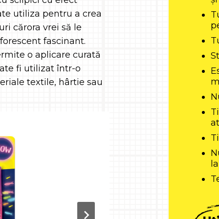
u sclipici cu efect
te utiliza pentru a crea
T
p
uri cărora vrei să le
T
forescent fascinant.
rmite o aplicare curată
S
e fi utilizat într-o
E
m
riale textile, hârtie sau
N
T
a
T
N
l
T