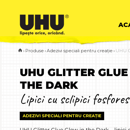
Skip
AC
to
›
Produse
›
Adezivi speciali pentru creație
›
UHU Gl
cont
UHU GLITTER GLUE
THE DARK
Lipici cu sclipici fosfor
ADEZIVI SPECIALI PENTRU CREAȚIE