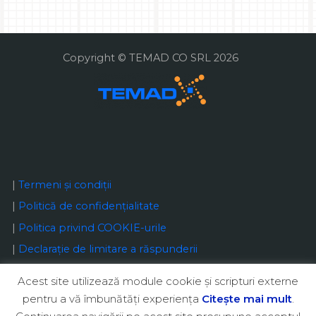
Copyright © TEMAD CO SRL 2026
|
Termeni și condiții
|
Politică de confidențialitate
|
Politica privind COOKIE-urile
|
Declaraţie de limitare a răspunderii
Acest site utilizează module cookie şi scripturi externe
pentru a vă îmbunătăţi experienţa
Citeşte mai mult
.