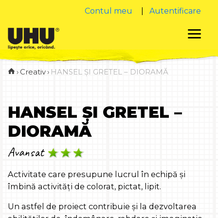
Contul meu
|
Autentificare
›
Creativ
›
HANSEL ȘI GRETEL – DIORAMĂ
HANSEL ȘI GRETEL –
DIORAMĂ
Avansat
Activitate care presupune lucrul în echipă și
îmbină activități de colorat, pictat, lipit.
Un astfel de proiect contribuie și la dezvoltarea