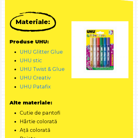
Materiale:
Produse UHU:
UHU Glitter Glue
UHU stic
UHU Twist & Glue
UHU Creativ
UHU Patafix
Alte materiale:
Cutie de pantofi
Hârtie colorată
Ață colorată