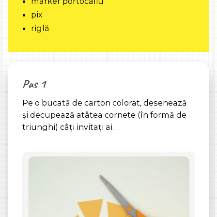
marker portocaliu
pix
riglă
Pas 1
Pe o bucată de carton colorat, desenează
și decupează atâtea cornete (în formă de
triunghi) câți invitați ai.