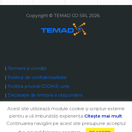
Copyright © TEMAD CO SRL 2026
|
Termeni și condiții
|
Politică de confidențialitate
|
Politica privind COOKIE-urile
|
Declaraţie de limitare a răspunderii
Acest site utilizează module cookie şi scripturi externe
pentru a vă îmbunătăţi experienţa
Citeşte mai mult
.
Continuarea navigării pe acest site presupune acceptul