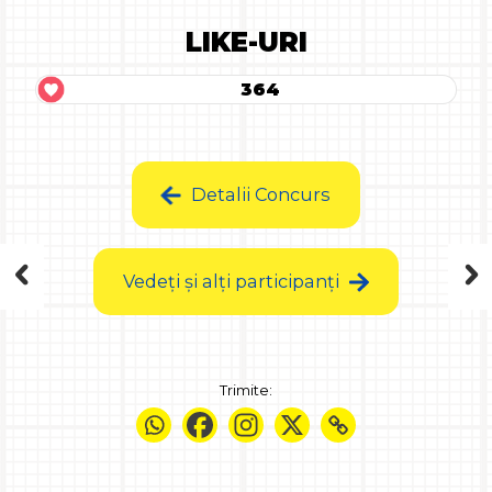
LIKE-URI
364
Detalii Concurs
Vedeți și alți participanți
Trimite: