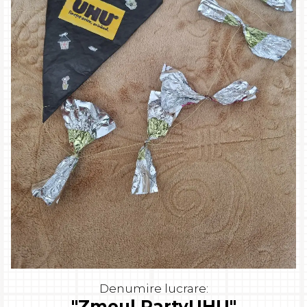
Denumire lucrare:
"Zmeul PartyUHU"