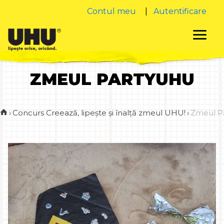
Contul meu
|
Autentificare
ZMEUL PARTYUHU
›
Concurs Creează, lipește și înalță zmeul UHU!
›
Zmeul P