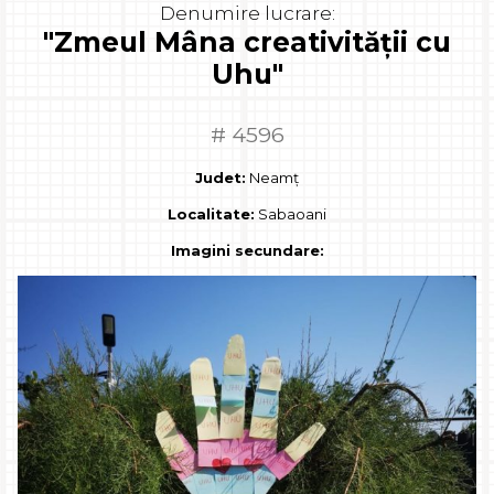
Denumire lucrare:
"Zmeul Mâna creativității cu
Uhu"
# 4596
Judet:
Neamț
Localitate:
Sabaoani
Imagini secundare: