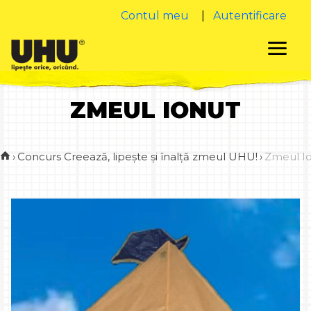
Contul meu
|
Autentificare
ZMEUL IONUT
›
Concurs Creează, lipește și înalță zmeul UHU!
›
Zmeul I