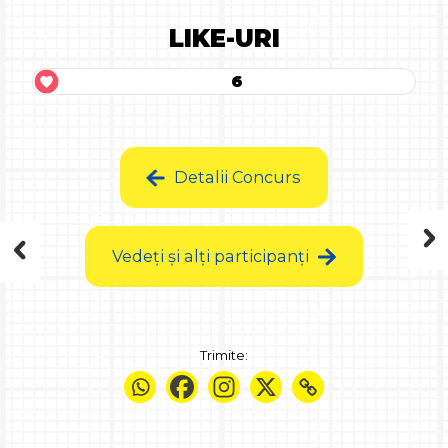
LIKE-URI
6
Detalii Concurs
Vedeți și alți participanți
Trimite: