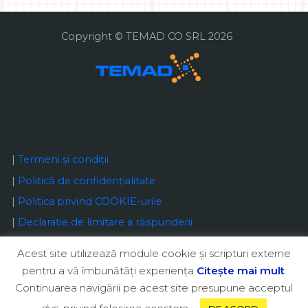
Copyright © TEMAD CO SRL 2026
|
Termeni și condiții
|
Politică de confidențialitate
|
Politica privind COOKIE-urile
|
Declaraţie de limitare a răspunderii
Acest site utilizează module cookie şi scripturi externe
pentru a vă îmbunătăţi experienţa
Citeşte mai mult
.
Continuarea navigării pe acest site presupune acceptul