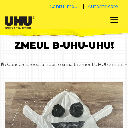
Contul meu
|
Autentificare
ZMEUL B-UHU-UHU!
›
Concurs Creează, lipește și înalță zmeul UHU!
›
Zmeul 