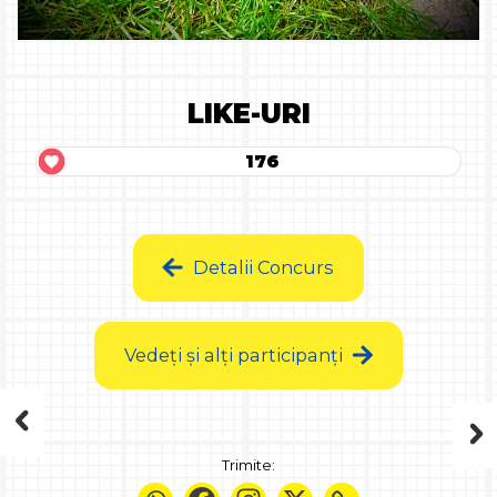
LIKE-URI
176
Detalii Concurs
Vedeți și alți participanți
Trimite: