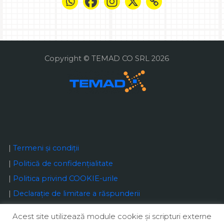
Copyright © TEMAD CO SRL 2026
|
Termeni și condiții
|
Politică de confidențialitate
|
Politica privind COOKIE-urile
|
Declaraţie de limitare a răspunderii
Acest site utilizează module cookie şi scripturi externe