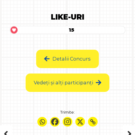
LIKE-URI
15
Detalii Concurs
Vedeți și alți participanți
Trimite: