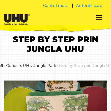
Contul meu
|
Autentificare
STEP BY STEP PRIN
JUNGLA UHU
›
Concurs UHU Jungle Park
›
Step by Step prin Jungla U