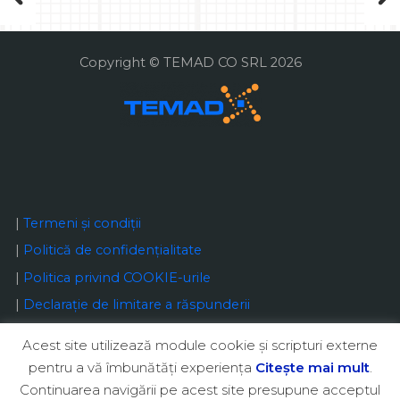
Copyright © TEMAD CO SRL 2026
|
Termeni și condiții
|
Politică de confidențialitate
|
Politica privind COOKIE-urile
|
Declaraţie de limitare a răspunderii
Acest site utilizează module cookie şi scripturi externe
pentru a vă îmbunătăţi experienţa
Citeşte mai mult
.
Continuarea navigării pe acest site presupune acceptul