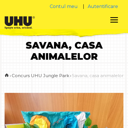
Contul meu
|
Autentificare
SAVANA, CASA
ANIMALELOR
›
Concurs UHU Jungle Park
›
Savana, casa animalelor