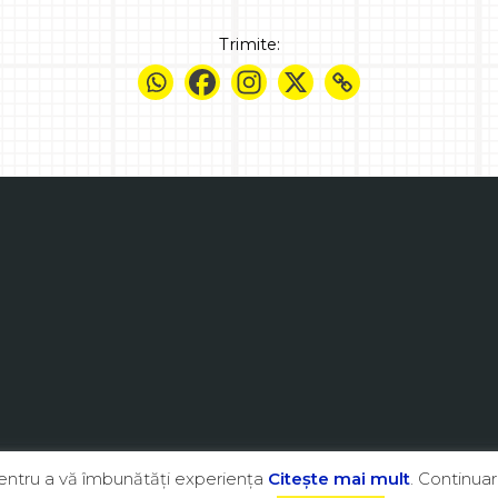
Trimite:
pentru a vă îmbunătăţi experienţa
Citeşte mai mult
. Continuar