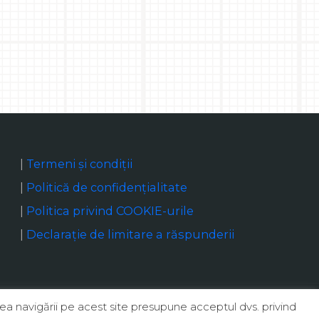
|
Termeni și condiții
|
Politică de confidențialitate
|
Politica privind COOKIE-urile
|
Declaraţie de limitare a răspunderii
ea navigării pe acest site presupune acceptul dvs. privind