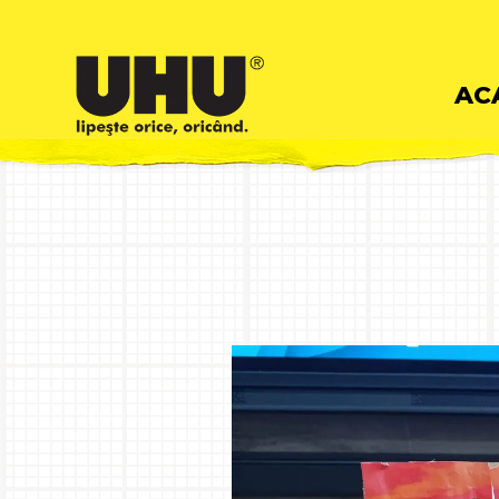
Skip
AC
to
cont