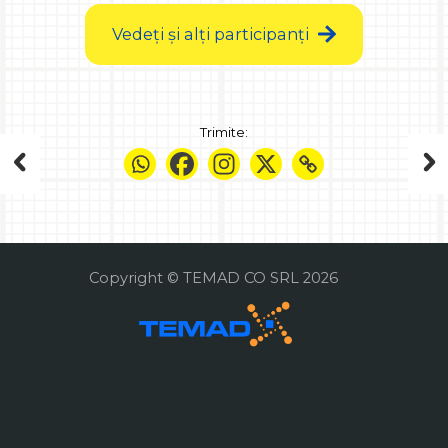
Vedeți și alți participanți
Trimite:
Copyright © TEMAD CO SRL 2026