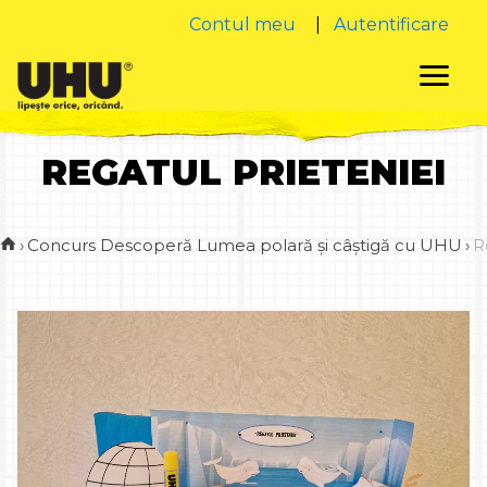
Contul meu
|
Autentificare
REGATUL PRIETENIEI
›
Concurs Descoperă Lumea polară și câștigă cu UHU
›
R