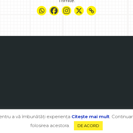
Trimite:
pentru a vă îmbunătăţi experienţa
Citeşte mai mult
. Continuar
folosirea acestora.
DE ACORD