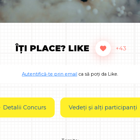
ÎȚI PLACE? LIKE
+43
Autentifică-te prin email
ca să poți da Like.
Detalii Concurs
Vedeți și alți participanți