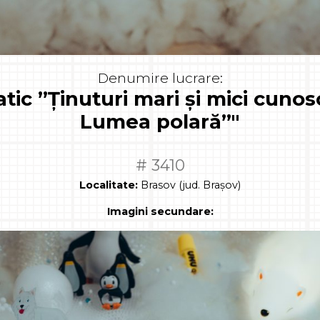
Denumire lucrare:
tic ”Ținuturi mari și mici cunosc
Lumea polară”"
# 3410
Localitate:
Brasov (jud. Brașov)
Imagini secundare: