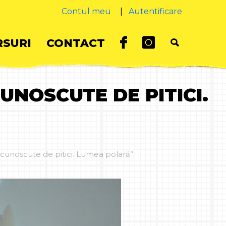
Contul meu
|
Autentificare
SURI
CONTACT
CUNOSCUTE DE PITICI.
i cunoscute de pitici. Lumea polară”