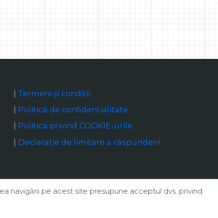
|
Termeni și condiții
|
Politică de confidențialitate
|
Politica privind COOKIE-urile
|
Declaraţie de limitare a răspunderii
ea navigării pe acest site presupune acceptul dvs. privind