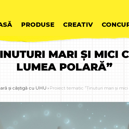
ASĂ
PRODUSE
CREATIV
CONCUR
NUTURI MARI ȘI MICI 
ent
LUMEA POLARĂ”
ră și câștigă cu UHU
›
Proiect tematic ”Ținuturi mari și mic