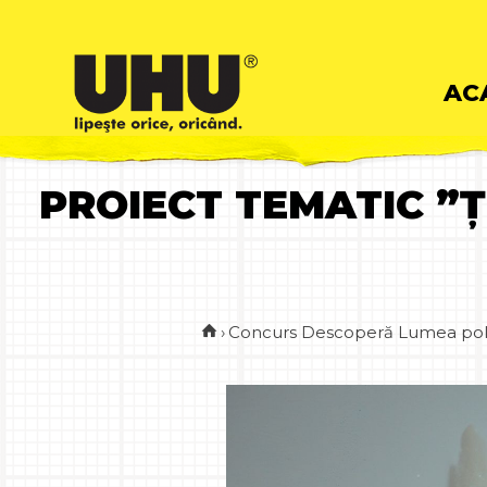
Skip
AC
to
PROIECT TEMATIC ”ȚI
cont
›
Concurs Descoperă Lumea pola