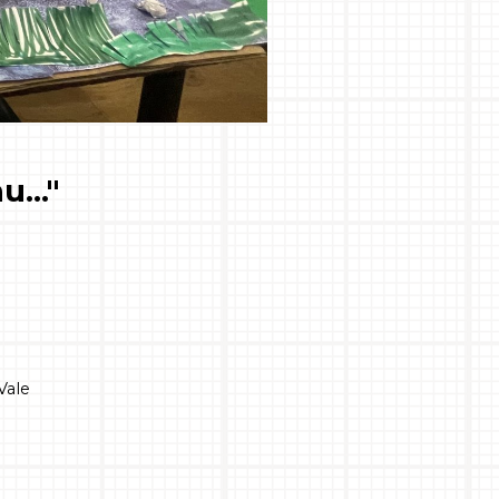
hu…"
Vale