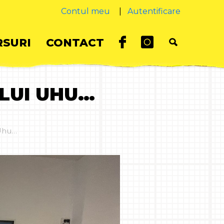
Contul meu
|
Autentificare
SURI
CONTACT
 LUI UHU…
 Uhu…