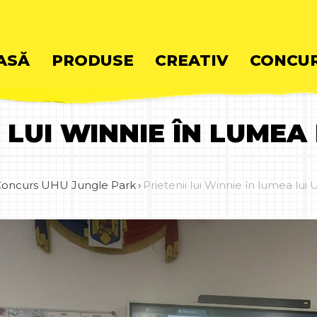
ASĂ
PRODUSE
CREATIV
CONCUR
I LUI WINNIE ÎN LUMEA
ent
oncurs UHU Jungle Park
›
Prietenii lui Winnie în lumea lui