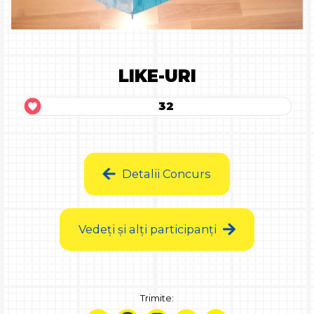
LIKE-URI
32
Detalii Concurs
Vedeți și alți participanți
Trimite: