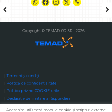
Copyright © TEMAD CO SRL 2026
|
Termeni și condiții
|
Politică de confidențialitate
|
Politica privind COOKIE-urile
|
Declaraţie de limitare a răspunderii
Acest site utilizează module cookie şi scripturi externe