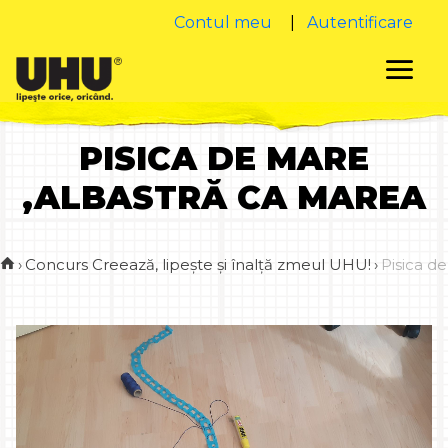
Contul meu
|
Autentificare
PISICA DE MARE
,ALBASTRĂ CA MAREA
›
Concurs Creează, lipește și înalță zmeul UHU!
›
Pisica d