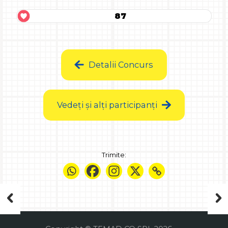
87
Detalii Concurs
Vedeți și alți participanți
Trimite: