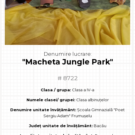
Denumire lucrare:
"Macheta Jungle Park"
# 8722
Clasa / grupa:
Clasa a IV-a
Numele clasei/ grupei:
Clasa albinuțelor
Denumire unitate învățământ:
Şcoala Gimnazialã "Poet
Sergiu Adam" Frumuşelu
Județ unitate de învățământ:
Bacău