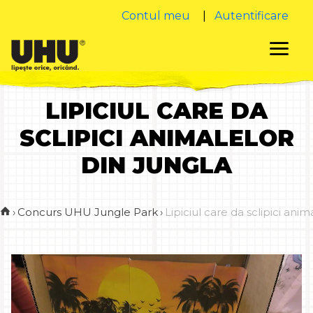
Contul meu
|
Autentificare
LIPICIUL CARE DA
SCLIPICI ANIMALELOR
DIN JUNGLA
›
Concurs UHU Jungle Park
›
Lipiciul care da sclipici anim