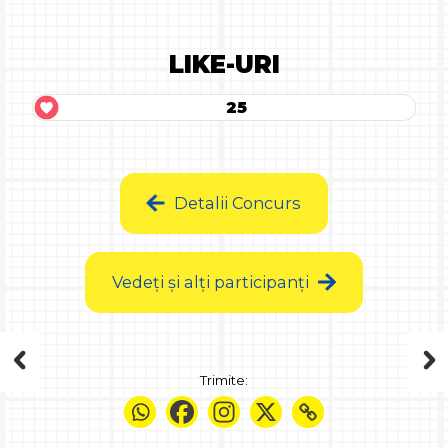
LIKE-URI
25
Detalii Concurs
Vedeți și alți participanți
Trimite: