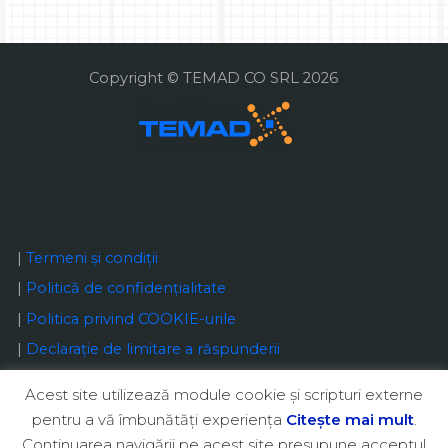
Copyright © TEMAD CO SRL 2026
|
Termeni și condiții
|
Politică de confidențialitate
|
Politica privind COOKIE-urile
|
Declaraţie de limitare a răspunderii
Acest site utilizează module cookie şi scripturi externe
pentru a vă îmbunătăţi experienţa
Citeşte mai mult
.
Continuarea navigării pe acest site presupune acceptul