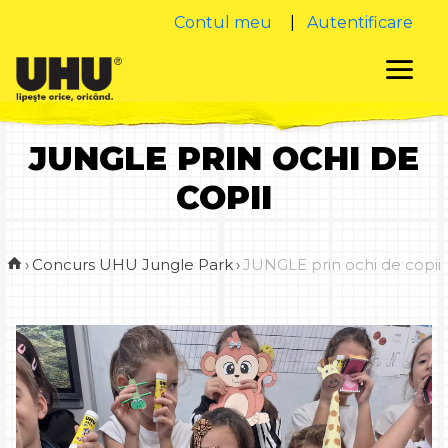
Contul meu
|
Autentificare
JUNGLE PRIN OCHI DE
COPII
›
Concurs UHU Jungle Park
›
JUNGLE prin ochi de copii