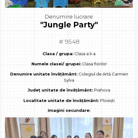
Denumire lucrare:
"Jungle Party"
# 9548
Clasa / grupa:
Clasa a II-a
Numele clasei/ grupei:
Clasa florilor
Denumire unitate învățământ:
Colegiul de Artă Carmen
Sylva
Județ unitate de învățământ:
Prahova
Localitate unitate de învățământ:
Ploiești
Imagini secundare: