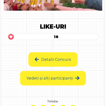
LIKE-URI
18
Detalii Concurs
Vedeți și alți participanți
Trimite: