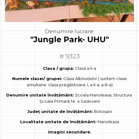
Denumire lucrare:
"Jungle Park- UHU"
# 9323
Clasa / grupa:
Clasa a II-a
Numele clasei/ grupei:
Clasa Albinuțelor ( suntem clase
simultane: clasa pregătitoare, I, a II-a, a III-a)
Denumire unitate învățământ:
Școala Manoleasa, Structura:
Școala Primară Nr. 4 Sadoveni
Județ unitate de învățământ:
Botoșani
Localitate unitate de învățământ:
Manoleasa
Imagini secundare: