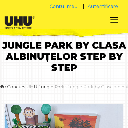
Contul meu
|
Autentificare
JUNGLE PARK BY CLASA
ALBINUȚELOR STEP BY
STEP
›
Concurs UHU Jungle Park
›
Jungle Park by Clasa albinu