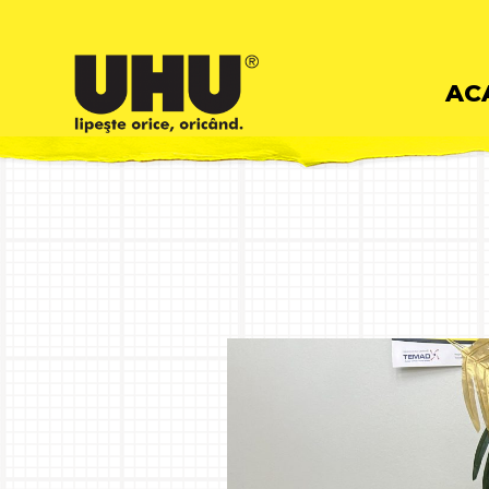
Skip
AC
to
cont