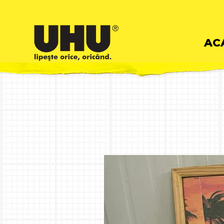
Skip
AC
to
cont