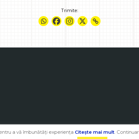
Trimite:
pentru a vă îmbunătăţi experienţa
Citeşte mai mult
. Continuar