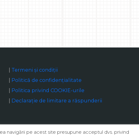
|
Termeni și condiții
|
Politică de confidențialitate
|
Politica privind COOKIE-urile
|
Declaraţie de limitare a răspunderii
ea navigării pe acest site presupune acceptul dvs. privind