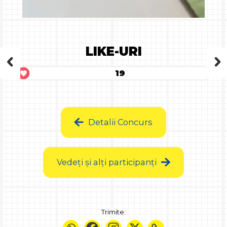
LIKE-URI
19
Detalii Concurs
Vedeți și alți participanți
Trimite: