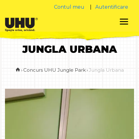
Contul meu
|
Autentificare
JUNGLA URBANA
›
Concurs UHU Jungle Park
›
Jungla Urbana