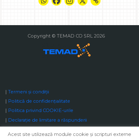
Copyright © TEMAD CO SRL 2026
|
Termeni și condiții
|
Politică de confidențialitate
|
Politica privind COOKIE-urile
|
Declaraţie de limitare a răspunderii
Acest site utilizează module cookie şi scripturi externe