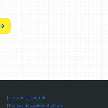
|
Termeni și condiții
|
Politică de confidențialitate