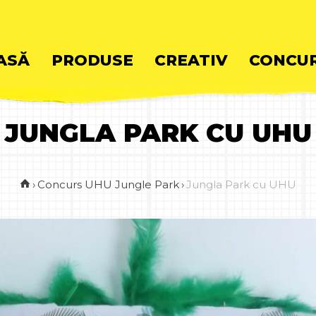
ASĂ
PRODUSE
CREATIV
CONCUR
JUNGLA PARK CU UHU
ent
›
Concurs UHU Jungle Park
›
Jungla Park cu UHU