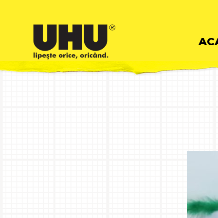
Skip
AC
to
cont