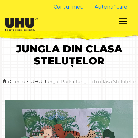
Contul meu
|
Autentificare
JUNGLA DIN CLASA
STELUȚELOR
›
Concurs UHU Jungle Park
›
Jungla din clasa Steluțelor