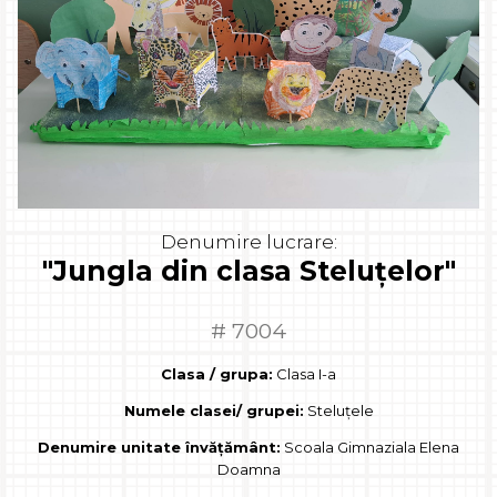
Denumire lucrare:
"Jungla din clasa Steluțelor"
# 7004
Clasa / grupa:
Clasa I-a
Numele clasei/ grupei:
Steluțele
Denumire unitate învățământ:
Scoala Gimnaziala Elena
Doamna