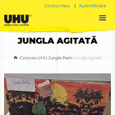
Contul meu
|
Autentificare
JUNGLA AGITATĂ
›
Concurs UHU Jungle Park
›
Jungla agitată