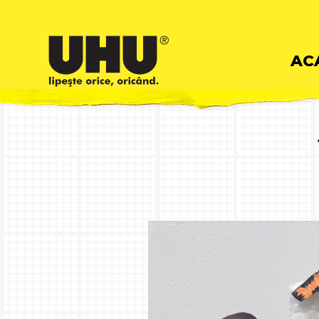
Skip
AC
to
cont