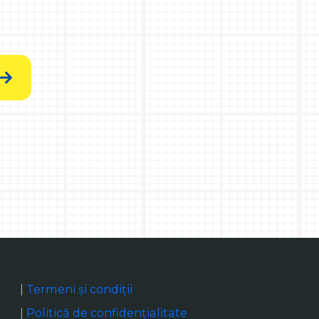
|
Termeni și condiții
|
Politică de confidențialitate