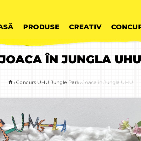
ASĂ
PRODUSE
CREATIV
CONCUR
JOACA ÎN JUNGLA UH
ent
›
Concurs UHU Jungle Park
›
Joaca în Jungla UHU