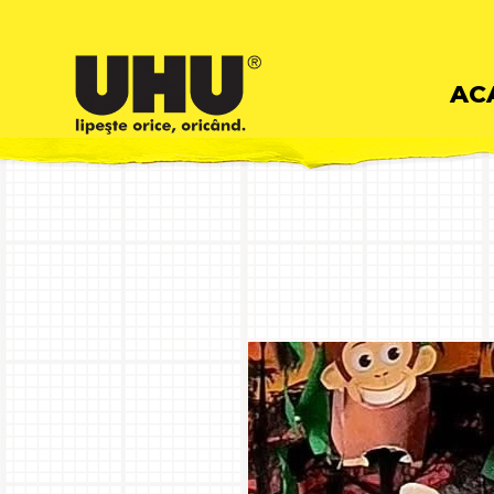
Skip
AC
to
cont