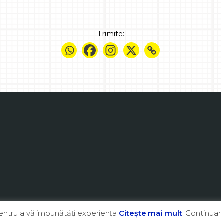
Trimite:
pentru a vă îmbunătăţi experienţa
Citeşte mai mult
. Continuar