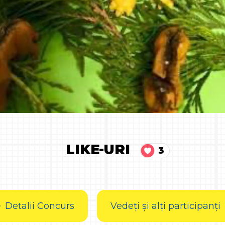
LIKE-URI
3
Detalii Concurs
Vedeți și alți participanți