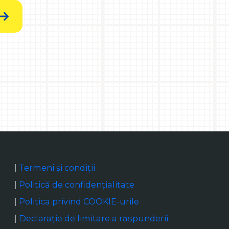
|
Termeni și condiții
|
Politică de confidențialitate
|
Politica privind COOKIE-urile
|
Declaraţie de limitare a răspunderii