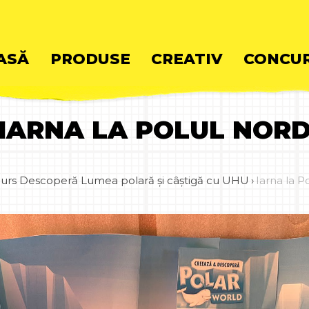
ASĂ
PRODUSE
CREATIV
CONCUR
IARNA LA POLUL NOR
ent
urs Descoperă Lumea polară și câștigă cu UHU
›
Iarna la P