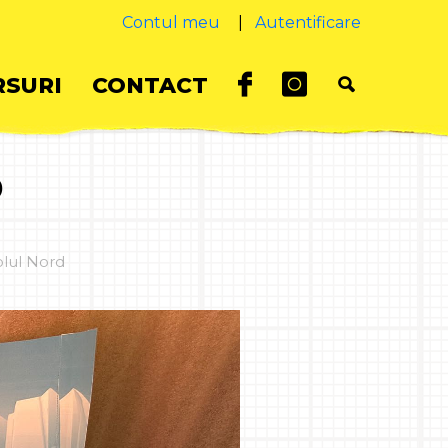
Contul meu
|
Autentificare
SURI
CONTACT
D
olul Nord