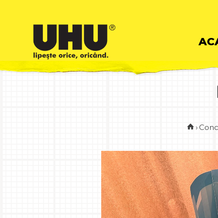
Skip
AC
to
cont
›
Conc