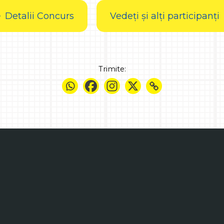
Detalii Concurs
Vedeți și alți participanți
Trimite: