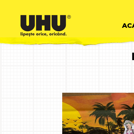
Skip
AC
to
cont