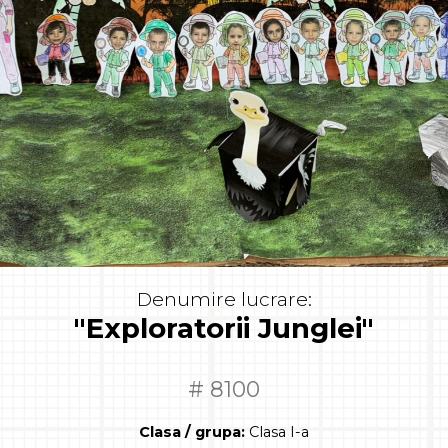
Denumire lucrare:
"Exploratorii Junglei"
# 8100
Clasa / grupa:
Clasa I-a