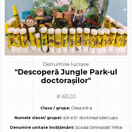
Denumire lucrare:
"Descoperă Jungle Park-ul
doctorașilor"
# 6520
Clasa / grupa:
Clasa a III-a
Numele clasei/ grupei:
a III-a D- doctorașii Iuliei Lupu
Denumire unitate învățământ:
Școala Gimnazială ”Mihai