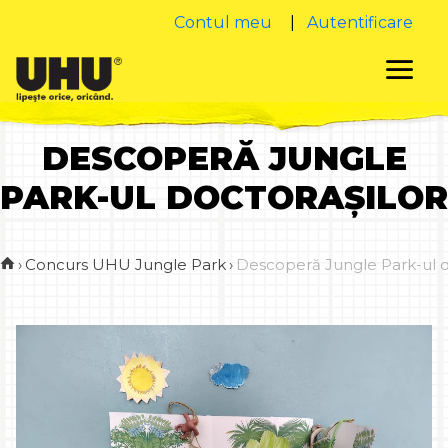
Contul meu
|
Autentificare
DESCOPERĂ JUNGLE
PARK-UL DOCTORAȘILOR
›
Concurs UHU Jungle Park
›
Descoperă Jungle Park-ul d