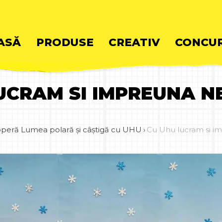
ASĂ
PRODUSE
CREATIV
CONCUR
UCRAM SI IMPREUNA N
ent
peră Lumea polară și câștigă cu UHU
›
Cu Uhu lucram si i