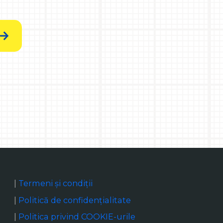
|
Termeni și condiții
|
Politică de confidențialitate
|
Politica privind COOKIE-urile