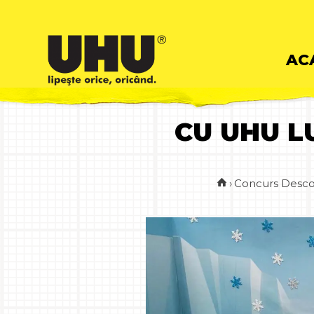
Skip
AC
to
CU UHU L
cont
›
Concurs Desco