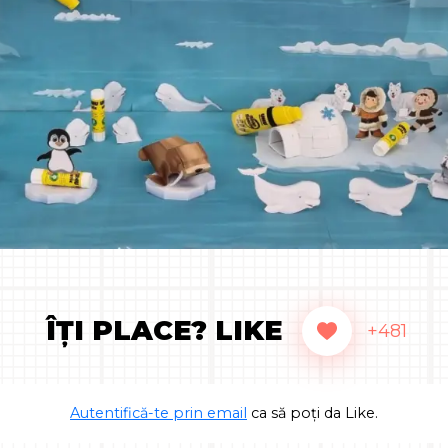
ÎȚI PLACE? LIKE
+481
Autentifică-te prin email
ca să poți da Like.