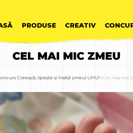
ASĂ
PRODUSE
CREATIV
CONCUR
CEL MAI MIC ZMEU
ent
oncurs Creează, lipește și înalță zmeul UHU!
›
Cel mai mic