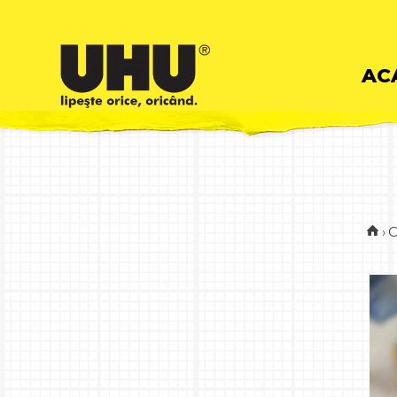
Skip
AC
to
cont
›
C