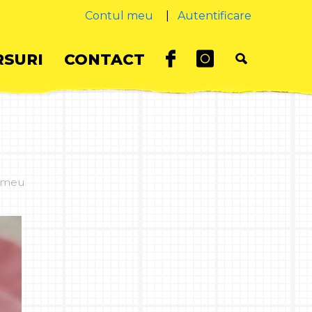
Contul meu
|
Autentificare
SURI
CONTACT
 zmeu