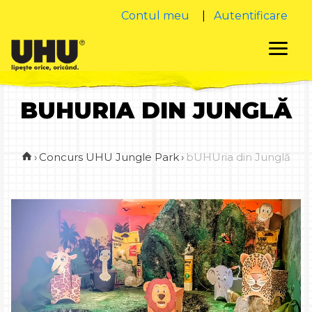
Contul meu
|
Autentificare
BUHURIA DIN JUNGLĂ
›
Concurs UHU Jungle Park
›
bUHUria din Junglă