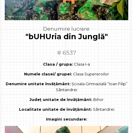
Denumire lucrare:
"bUHUria din Junglă"
# 6537
Clasa / grupa:
Clasa I-a
Numele clasei/ grupei:
Clasa Supereroilor
Denumire unitate învățământ:
Şcoala Gimnazială “Ioan Filip”
Sântandrei
Județ unitate de învățământ:
Bihor
Localitate unitate de învățământ:
Sântandrei
Imagini secundare: