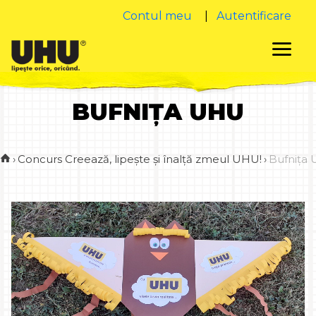
Contul meu
|
Autentificare
BUFNIȚA UHU
›
Concurs Creează, lipește și înalță zmeul UHU!
›
Bufnița