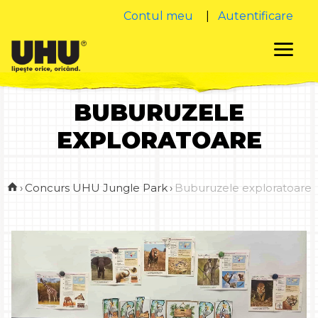
Contul meu
|
Autentificare
BUBURUZELE
EXPLORATOARE
›
Concurs UHU Jungle Park
›
Buburuzele exploratoare