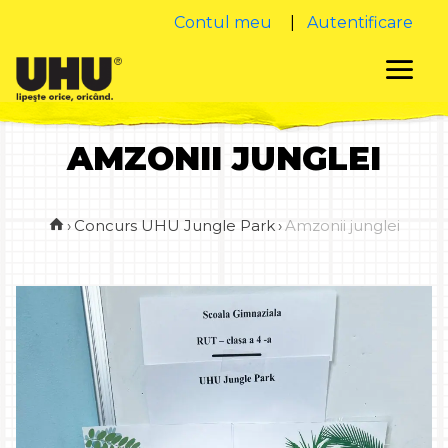
Contul meu
|
Autentificare
AMZONII JUNGLEI
›
Concurs UHU Jungle Park
›
Amzonii junglei