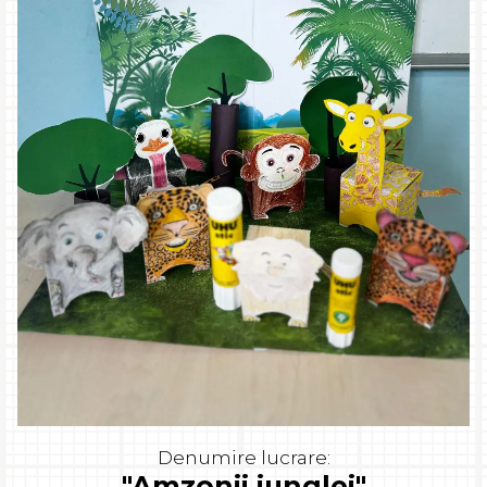
Denumire lucrare:
"Amzonii junglei"